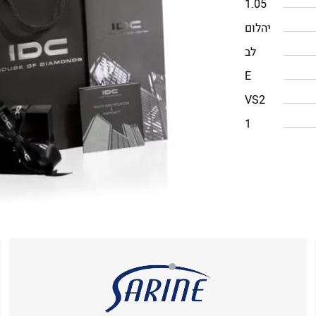
1.05
יהלום
לב
E
VS2
1