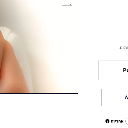
לום.
Pu
W
אחריות
i