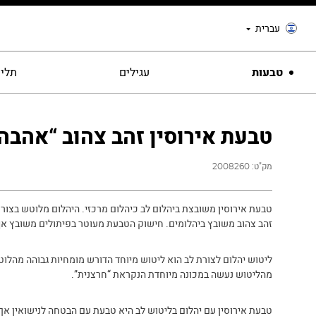
עברית
טבעות
עגילים
תליו
טבעת אירוסין זהב צהוב “אהבה
מק"ט:
2008260
טבעת אירוסין משובצת ביהלום לב כיהלום מרכזי. היהלום מלוטש בצורת 
זהב צהוב משובץ ביהלומים. חישוק הטבעת מעוטר בפיתולים משובץ אף 
ליטוש יהלום לצורת לב הוא ליטוש מיוחד הדורש מומחיות גבוהה מהלו
מהליטוש נעשה במכונה מיוחדת הנקראת “חרצנית”.
טבעת אירוסין עם יהלום בליטוש לב היא טבעת עם הבטחה לנישואין אך