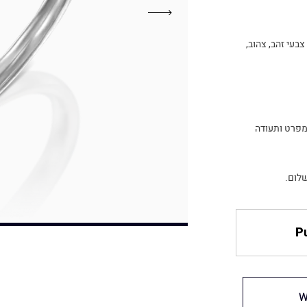
בעי זהב, צהוב,
ים של IDC אתם מקבלים מפרט ותעודה
לום.
Pu
W