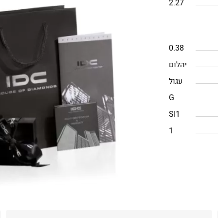
2.27
0.38
יהלום
עגול
G
SI1
1