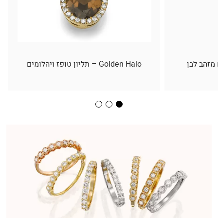
 מזהב לבן
Golden Halo – תליון טופז ויהלומים