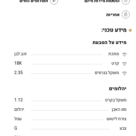
התאמת מידות חינם
תשלומים נוחים
אחריות
מידע טכני:
מידע על הטבעת
מתכת
זהב לבן
קרט
18K
משקל בגרמים
2.35
יהלומים
משקל בקרט
1.12
סוג האבן
יהלום
צורת ליטוש
עגול
צבע
G