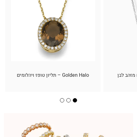
 מזהב לבן
Golden Halo – תליון טופז ויהלומים